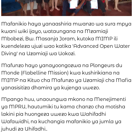
Mafanikio haya yanaashiria mwanzo wa sura mpya
kwani wiki ijayo, wataungana na Mzamiaji
Mbobezi, Bw. Masanja Joram, kutoka MIMP ili
kuendeleza ujuzi wao katika 'Advanced Open Water
Diving' na Uzamiaji wa Uokozi.
Mafunzo hayo yanayoongozwa na Plongeurs du
Monde (Flabelline Mission) kwa kushirikiana na
MIMP na Kituo cha Mafunzo ya Uzamiaji cha Mafia
yanasisitiza dhamira ya kujenga uwezo.
Mpango huu, unaoungwa mkono na Menejimenti
ya MPRU, hautumiki tu kama chanzo cha motisha
lakini pia huongeza uwezo kwa Wahifadhi
Wafawidhi, na kuchangia mafanikio ya jumla ya
juhudi za Uhifadhi..