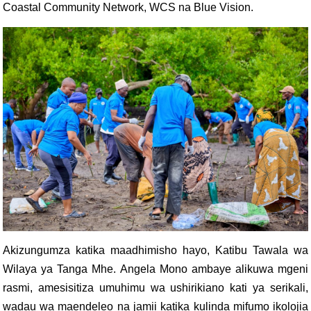
Coastal Community Network, WCS na Blue Vision.
Akizungumza katika maadhimisho hayo, Katibu Tawala wa
Wilaya ya Tanga Mhe. Angela Mono ambaye alikuwa mgeni
rasmi, amesisitiza umuhimu wa ushirikiano kati ya serikali,
wadau wa maendeleo na jamii katika kulinda mifumo ikolojia