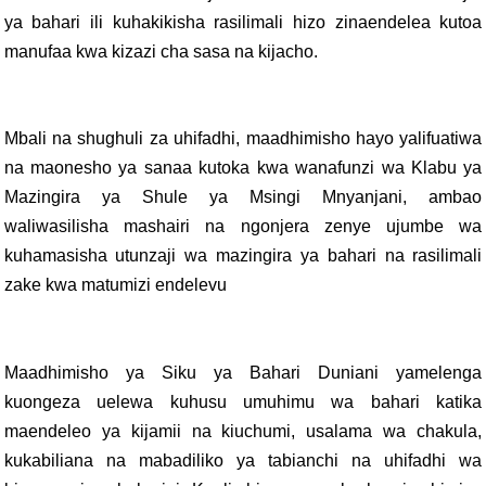
ya bahari ili kuhakikisha rasilimali hizo zinaendelea kutoa
manufaa kwa kizazi cha sasa na kijacho.
Mbali na shughuli za uhifadhi, maadhimisho hayo yalifuatiwa
na maonesho ya sanaa kutoka kwa wanafunzi wa Klabu ya
Mazingira ya Shule ya Msingi Mnyanjani, ambao
waliwasilisha mashairi na ngonjera zenye ujumbe wa
kuhamasisha utunzaji wa mazingira ya bahari na rasilimali
zake kwa matumizi endelevu
Maadhimisho ya Siku ya Bahari Duniani yamelenga
kuongeza uelewa kuhusu umuhimu wa bahari katika
maendeleo ya kijamii na kiuchumi, usalama wa chakula,
kukabiliana na mabadiliko ya tabianchi na uhifadhi wa