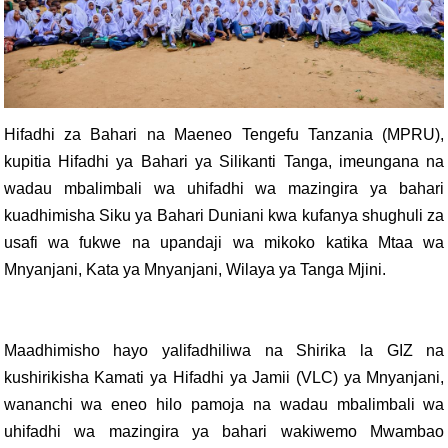
Hifadhi za Bahari na Maeneo Tengefu Tanzania (MPRU),
kupitia Hifadhi ya Bahari ya Silikanti Tanga, imeungana na
wadau mbalimbali wa uhifadhi wa mazingira ya bahari
kuadhimisha Siku ya Bahari Duniani kwa kufanya shughuli za
usafi wa fukwe na upandaji wa mikoko katika Mtaa wa
Mnyanjani, Kata ya Mnyanjani, Wilaya ya Tanga Mjini.
Maadhimisho hayo yalifadhiliwa na Shirika la GIZ na
kushirikisha Kamati ya Hifadhi ya Jamii (VLC) ya Mnyanjani,
wananchi wa eneo hilo pamoja na wadau mbalimbali wa
uhifadhi wa mazingira ya bahari wakiwemo Mwambao