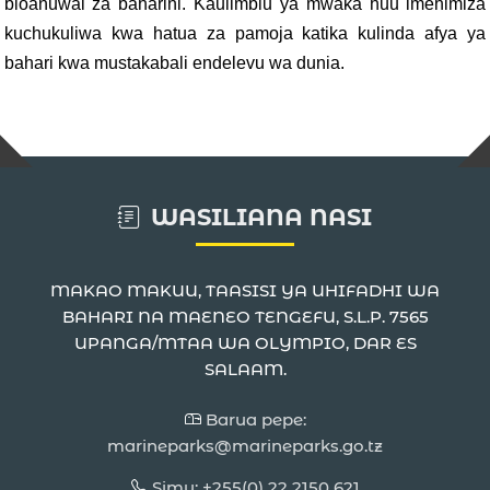
bioanuwai za baharini. Kaulimbiu ya mwaka huu imehimiza
kuchukuliwa kwa hatua za pamoja katika kulinda afya ya
bahari kwa mustakabali endelevu wa dunia.
WASILIANA NASI
MAKAO MAKUU, TAASISI YA UHIFADHI WA
BAHARI NA MAENEO TENGEFU, S.L.P. 7565
UPANGA/MTAA WA OLYMPIO, DAR ES
SALAAM.
Barua pepe:
marineparks@marineparks.go.tz
Simu: +255(0) 22 2150 621