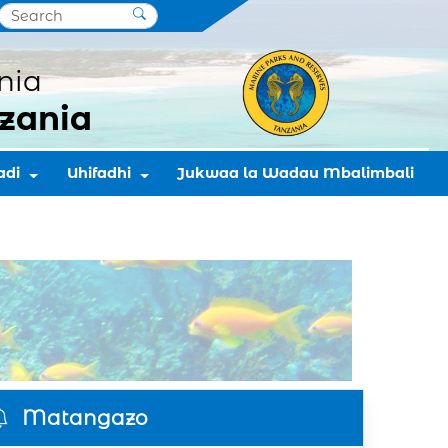
nia
zania
adi
Uhifadhi
Jukwaa la Wadau Mbalimbali
Matangazo