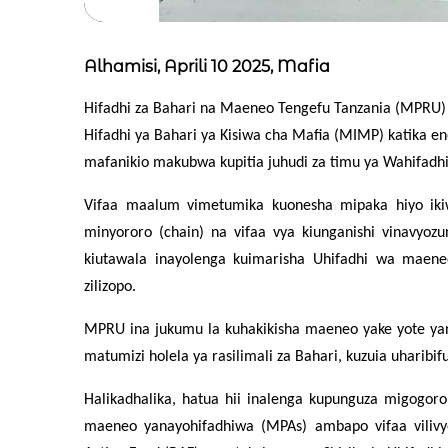
Alhamisi, Aprili 10 2025, Mafia
Hifadhi za Bahari na Maeneo Tengefu Tanzania (MPRU) 
Hifadhi ya Bahari ya Kisiwa cha Mafia (MIMP) katika en
mafanikio makubwa kupitia juhudi za timu ya Wahifad
Vifaa maalum vimetumika kuonesha mipaka hiyo iki
minyororo (chain) na vifaa vya kiunganishi vinavyo
kiutawala inayolenga kuimarisha Uhifadhi wa maene
zilizopo.
MPRU ina jukumu la kuhakikisha maeneo yake yote yan
matumizi holela ya rasilimali za Bahari, kuzuia uhari
Halikadhalika, hatua hii inalenga kupunguza migogoro
maeneo yanayohifadhiwa (MPAs) ambapo v
ifaa vili