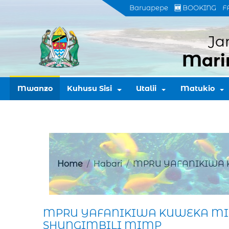
Baruapepe
🆕 BOOKING
F
Ja
Mari
Mwanzo
Kuhusu Sisi
Utalii
Matukio
Home
Habari
MPRU YAFANIKIWA K
MPRU YAFANIKIWA KUWEKA MIP
SHUNGIMBILI MIMP