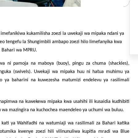
imefanikiwa kukamilisha zoezi la uwekaji wa mipaka ndani ya
eo tengefu la Shungimbili ambapo zoezi hilo limefanyika kwa
hi Bahari wa MPRU.
wa ni pamoja na maboya (buoy), pingu za chuma (shackles),
zunguka (swivels). Uwekaji wa mipaka huu ni hatua muhimu ya
o ya baharini na kuwezesha matumizi endelevu ya rasilimali
apimwa na kuwekewa mipaka kwa usahihi ili kusaidia kudhibiti
bifu wa mazingira na kuchochea maendeleo ya uchumi wa buluu.
 kati ya Wahifadhi na watumiaji wa rasilimali za Bahari katika
vyotumika kwenye zoezi hili vilinunuliwa kupitia mradi wa Blue