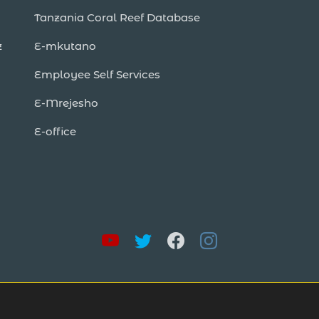
Tanzania Coral Reef Database
z
E-mkutano
Employee Self Services
E-Mrejesho
E-office