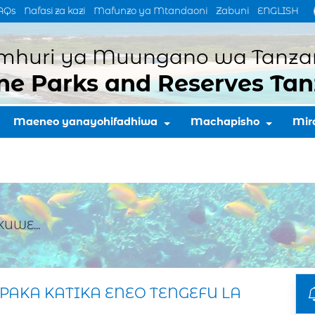
AQs
Nafasi za kazi
Mafunzo ya Mtandaoni
Zabuni
ENGLISH
mhuri ya Muungano wa Tanza
ne Parks and Reserves Tan
Maeneo yanayohifadhiwa
Machapisho
Mir
UWE...
AKA KATIKA ENEO TENGEFU LA