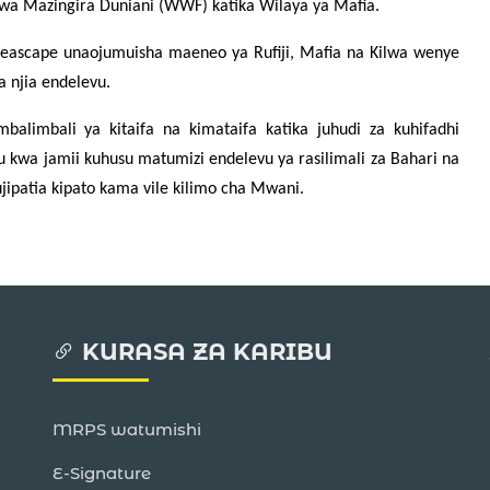
i wa Mazingira Duniani (WWF) katika Wilaya ya Mafia.
scape unaojumuisha maeneo ya Rufiji, Mafia na Kilwa wenye
a njia endelevu.
alimbali ya kitaifa na kimataifa katika juhudi za kuhifadhi
 kwa jamii kuhusu matumizi endelevu ya rasilimali za Bahari na
jipatia kipato kama vile kilimo cha Mwani.
KURASA ZA KARIBU
MRPS watumishi
E-Signature