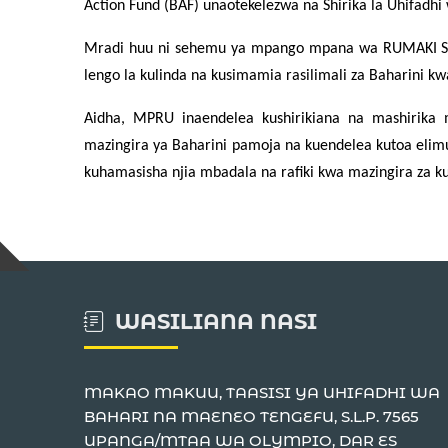
Action Fund (BAF) unaotekelezwa na Shirika la Uhifadh
Mradi huu ni sehemu ya mpango mpana wa RUMAKI Sea
lengo la kulinda na kusimamia rasilimali za Baharini kw
Aidha, MPRU inaendelea kushirikiana na mashirika mb
mazingira ya Baharini pamoja na kuendelea kutoa elimu
kuhamasisha njia mbadala na rafiki kwa mazingira za ku
WASILIANA NASI
MAKAO MAKUU, TAASISI YA UHIFADHI WA
BAHARI NA MAENEO TENGEFU, S.L.P. 7565
UPANGA/MTAA WA OLYMPIO, DAR ES