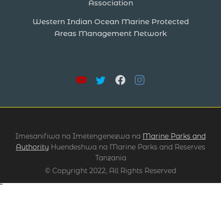
Association
Western Indian Ocean Marine Protected
Areas Management Network
Imesanifiwa na Imetengenezwa na
Marine Parks and
Authority
Huendeshwa na Marine Parks and Reserves
Tanzania
© Copyright 2022, All Rights Reserved
slot gacor