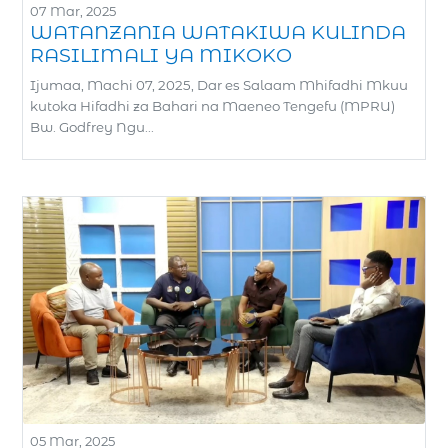
07 Mar, 2025
WATANZANIA WATAKIWA KULINDA
RASILIMALI YA MIKOKO
Ijumaa, Machi 07, 2025, Dar es Salaam Mhifadhi Mkuu
kutoka Hifadhi za Bahari na Maeneo Tengefu (MPRU)
Bw. Godfrey Ngu...
05 Mar, 2025