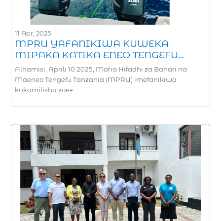
11 Apr, 2025
MPRU YAFANIKIWA KUWEKA
MIPAKA KATIKA ENEO TENGEFU...
Alhamisi, Aprili 10 2025, Mafia Hifadhi za Bahari na
Maeneo Tengefu Tanzania (MPRU) imefanikiwa
kukamilisha zoez...