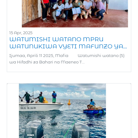
15 Apr, 2025
WATUMISHI WATANO MPRU
WATUNUKIWA VYETI MAFUNZO YA...
Ijumaa, Aprili 11 2025, Mafia Watumishi watano (5)
wa Hifadhi za Bahari na Maeneo T...