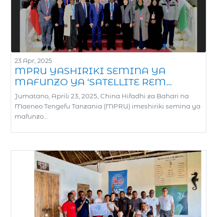
23 Apr, 2025
MPRU YASHIRIKI SEMINA YA
MAFUNZO YA ‘SATELLITE REM...
Jumatano, Aprili 23, 2025, China Hifadhi za Bahari na
Maeneo Tengefu Tanzania (MPRU) imeshiriki semina ya
mafunzo...