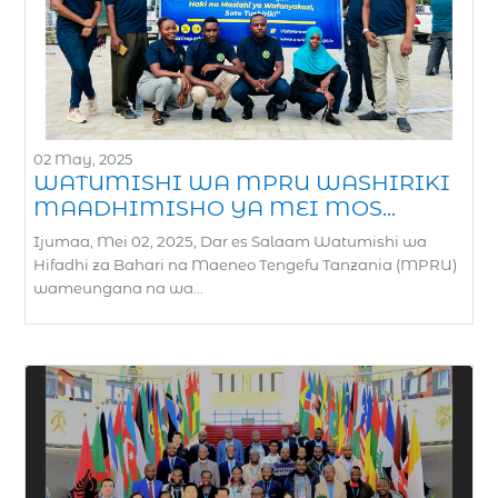
02 May, 2025
WATUMISHI WA MPRU WASHIRIKI
MAADHIMISHO YA MEI MOS...
Ijumaa, Mei 02, 2025, Dar es Salaam Watumishi wa
Hifadhi za Bahari na Maeneo Tengefu Tanzania (MPRU)
wameungana na wa...