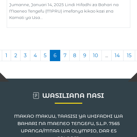
Jumanne, Januari 14, 2025 Lindi Hifadhi za Bahari na
Maeneo Tengefu (MPRU) imefanya kikao kazi zna
Kamati ya Usa...
1
2
3
4
5
6
7
8
9
10
...
14
15
WASILIANA NASI
MAKAO MAKUU, TAASISI YA UHIFADHI WA
BAHARI NA MAENEO TENGEFU, S.L.P. 7565
UPANGA/MTAA WA OLYMPIO, DAR ES